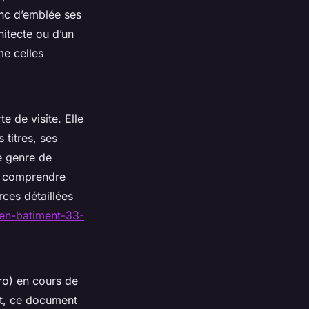
onc d’emblée ses
hitecte ou d’un
me celles
e de visite. Elle
 titres, ses
e genre de
et comprendre
rces détaillées
-en-batiment-33-
o) en cours de
rt, ce document