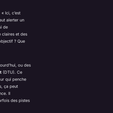
« Ici, c’est
aut alerter un
si de
 claires et des
objectif ? Que
jourd’hui, ou des
t
(DTU). Ce
mur qui penche
s, ça peut
ce. Il
rfois des pistes