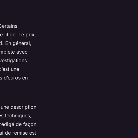
Certains
litige. Le prix,
ti. En général,
omplète avec
nvestigations
’est une
s d’euros en
: une description
es techniques,
 rédigé de façon
ai de remise est