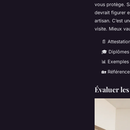
vous protège. Sa
devrait figurer
artisan. C’est u
visite. Mieux va
📄 Attestatio
🎓 Diplômes e
📊 Exemples
🏡 Référence
Évaluer le