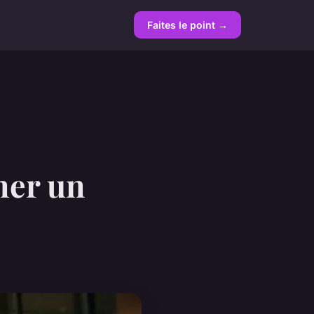
Faites le point →
ner un