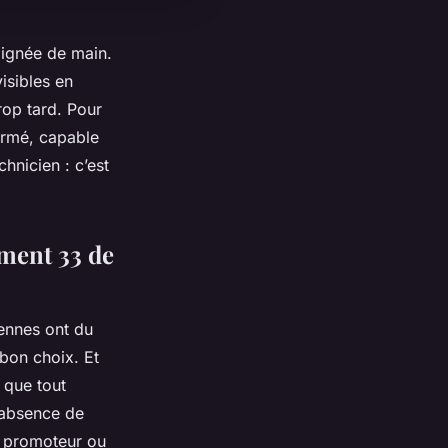
oignée de main.
isibles en
trop tard. Pour
formé, capable
hnicien : c’est
ment 33 de
iennes ont du
 bon choix. Et
 que tout
l’absence de
un promoteur ou