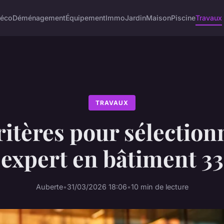
éco
Déménagement
Équipement
Immo
Jardin
Maison
Piscine
Travaux
TRAVAUX
ritères pour sélection
expert en bâtiment 33
Auberte
•
31/03/2026 18:06
•
10 min de lecture