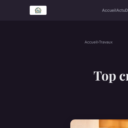
Accueil
Actu
D
Accueil
›
Travaux
Top c