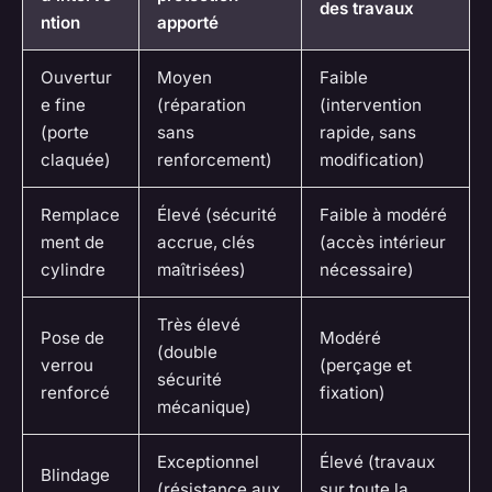
des travaux
ntion
apporté
Ouvertur
Moyen
Faible
e fine
(réparation
(intervention
(porte
sans
rapide, sans
claquée)
renforcement)
modification)
Remplace
Élevé (sécurité
Faible à modéré
ment de
accrue, clés
(accès intérieur
cylindre
maîtrisées)
nécessaire)
Très élevé
Pose de
Modéré
(double
verrou
(perçage et
sécurité
renforcé
fixation)
mécanique)
Exceptionnel
Élevé (travaux
Blindage
(résistance aux
sur toute la