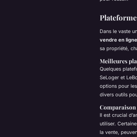
Plateforme
Dans le vaste u
vendre en lign
sa propriété, ch
Meilleures pla
Quelques platefo
SeLoger et LeBo
options pour le
divers outils po
Comparaison d
Il est crucial d’
utiliser. Certa
la vente, peuven