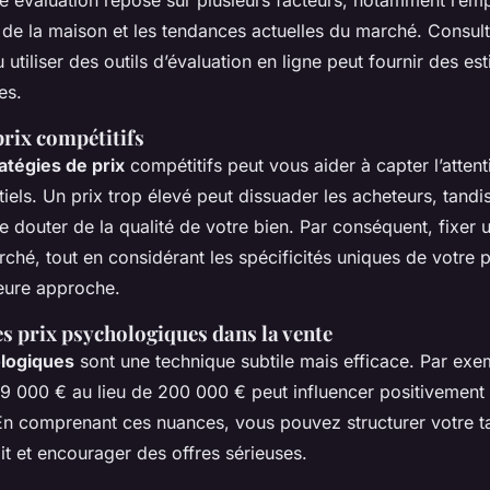
te évaluation repose sur plusieurs facteurs, notamment l’em
 de la maison et les tendances actuelles du marché. Consul
 utiliser des outils d’évaluation en ligne peut fournir des es
es.
prix compétitifs
atégies de prix
compétitifs peut vous aider à capter l’atten
iels. Un prix trop élevé peut dissuader les acheteurs, tandis
re douter de la qualité de votre bien. Par conséquent, fixer 
é, tout en considérant les spécificités uniques de votre p
leure approche.
s prix psychologiques dans la vente
ologiques
sont une technique subtile mais efficace. Par ex
9 000 € au lieu de 200 000 € peut influencer positivement 
En comprenant ces nuances, vous pouvez structurer votre ta
ait et encourager des offres sérieuses.