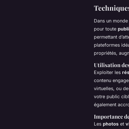
Techniques
Dans un monde d
pour toute
publ
permettant d’at
plateformes idé
propriétés, augme
Utilisation de
Exploiter les
ré
contenu engagea
virtuelles, ou d
votre public cib
également accroî
Importance des
Les
photos
et
v