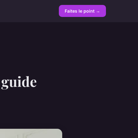
Faites le point →
 guide