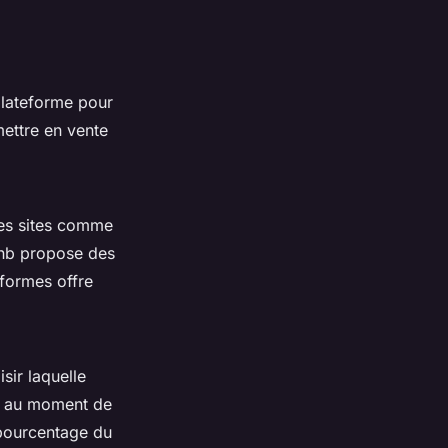
plateforme pour
mettre en vente
 Des sites comme
bnb propose des
eformes offre
sir laquelle
is au moment de
 pourcentage du