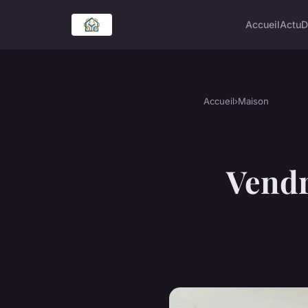
Accueil
Actu
D
Accueil
›
Maison
Vendr