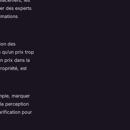
placement, les
ter des experts
timations
tion des
 qu’un prix trop
un prix dans la
ropriété, est
emple, marquer
la perception
rification pour