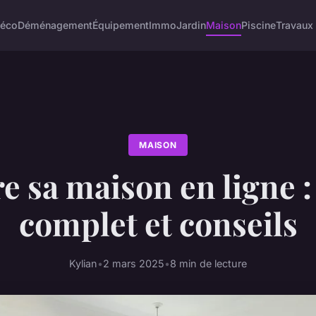
éco
Déménagement
Équipement
Immo
Jardin
Maison
Piscine
Travaux
MAISON
e sa maison en ligne :
complet et conseils
Kylian
•
2 mars 2025
•
8 min de lecture