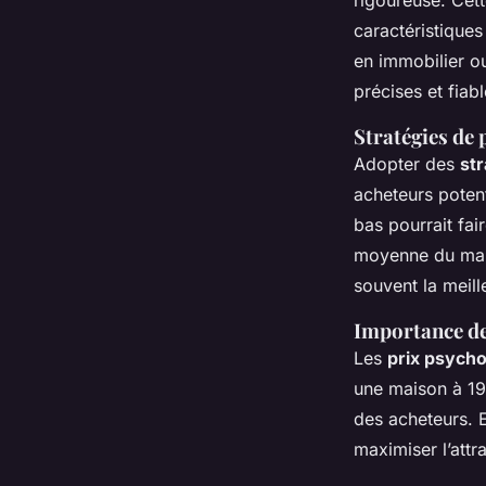
rigoureuse. Cet
caractéristiques
en immobilier ou
précises et fiabl
Stratégies de 
Adopter des
str
acheteurs potent
bas pourrait fai
moyenne du march
souvent la meil
Importance de
Les
prix psych
une maison à 19
des acheteurs. 
maximiser l’attr