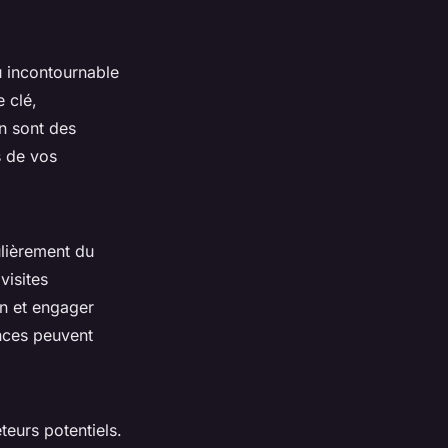
 incontournable
e clé,
n sont des
s de vos
ulièrement du
visites
on et engager
onces peuvent
teurs potentiels.