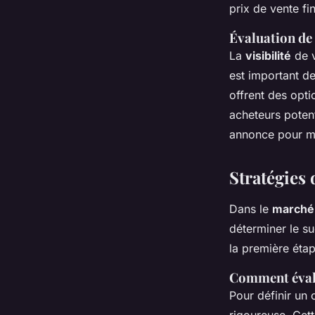
prix de vente fi
Évaluation de
La
visibilité
de v
est important d
offrent des opt
acheteurs poten
annonce pour ma
Stratégies 
Dans le
marché 
déterminer le su
la première étape
Comment évalu
Pour définir un 