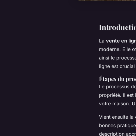
Introducti
La
vente en lig
moderne. Elle of
ainsi le proces
ligne est cruci
Étapes du pro
Le processus d
propriété. Il es
votre maison. Un
Vient ensuite la
bonnes pratiques
description accr