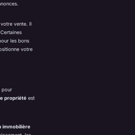
annonces.
otre vente. Il
 Certaines
pour les bons
sitionne votre
l pour
re propriété
est
n immobilière